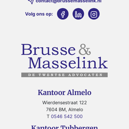
contact@brussemasselink.nl
Volg ons op:
Kantoor Almelo
Wierdensestraat 122
7604 BM, Almelo
T
0546 542 500
Kantoor Tubbergen