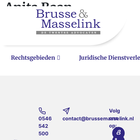
Anita Baan –
Twentse
Zakenvrouw
Rechtsgebieden
Juridische Dienstverl
Volg
ons
0546
contact@brussemasselink.nl
op:
542
500