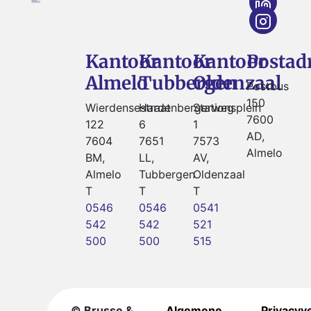
Kantoor
Kantoor
Kantoor
Postad
Almelo
Tubbergen
Oldenzaal
Postbus
150
Wierdensestraat
Hardenbergerweg
Stationsplein
7600
122
6
1
AD,
7604
7651
7573
Almelo
BM,
LL,
AV,
Almelo
Tubbergen
Oldenzaal
T
T
T
0546
0546
0541
542
542
521
500
500
515
© Brusse &
Algemene
Privacyv