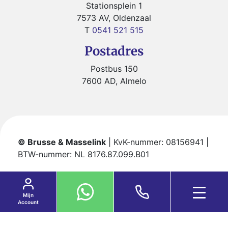
Stationsplein 1
7573 AV, Oldenzaal
T
0541 521 515
Postadres
Postbus 150
7600 AD, Almelo
© Brusse & Masselink
| KvK-nummer: 08156941 |
BTW-nummer: NL 8176.87.099.B01
Algemene voorwaarden van Brusse Masselink
B.V.
Mijn
Account
Privacyverklaring
Sitemap